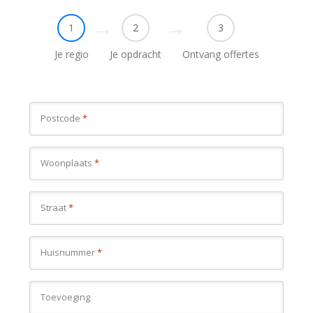
1
2
3
Je regio
Je opdracht
Ontvang offertes
Postcode
*
Woonplaats
*
Straat
*
Huisnummer
*
Toevoeging