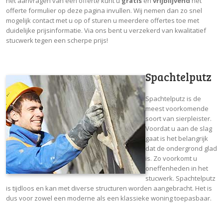
het aanvragen van een offerte kunt u
gratis
en
vrijblijvend
het
offerte formulier op deze pagina invullen. Wij nemen dan zo snel
mogelijk contact met u op of sturen u meerdere offertes toe met
duidelijke prijsinformatie. Via ons bent u verzekerd van kwalitatief
stucwerk tegen een scherpe prijs!
Spachtelputz
Spachtelputz is de
meest voorkomende
soort van sierpleister.
Voordat u aan de slag
gaat is het belangrijk
dat de ondergrond glad
is. Zo voorkomt u
oneffenheden in het
stucwerk. Spachtelputz
is tijdloos en kan met diverse structuren worden aangebracht. Het is
dus voor zowel een moderne als een klassieke woning toepasbaar.