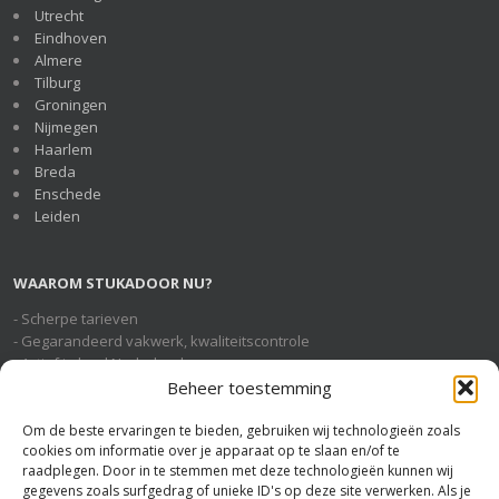
Utrecht
Eindhoven
Almere
Tilburg
Groningen
Nijmegen
Haarlem
Breda
Enschede
Leiden
WAAROM STUKADOOR NU?
- Scherpe tarieven
- Gegarandeerd vakwerk, kwaliteitscontrole
- Actief in heel Nederland
- Geheel gratis en vrijblijvende service
Beheer toestemming
Om de beste ervaringen te bieden, gebruiken wij technologieën zoals
cookies om informatie over je apparaat op te slaan en/of te
STUKADOOR NU OP SOCIAL MEDIA
raadplegen. Door in te stemmen met deze technologieën kunnen wij
gegevens zoals surfgedrag of unieke ID's op deze site verwerken. Als je