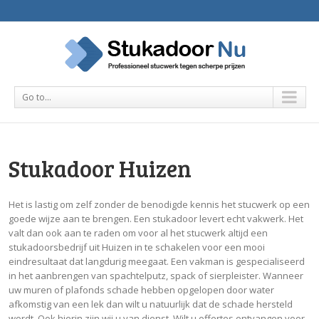
Go to...
Stukadoor Huizen
Het is lastig om zelf zonder de benodigde kennis het stucwerk op een
goede wijze aan te brengen. Een stukadoor levert echt vakwerk. Het
valt dan ook aan te raden om voor al het stucwerk altijd een
stukadoorsbedrijf uit Huizen in te schakelen voor een mooi
eindresultaat dat langdurig meegaat. Een vakman is gespecialiseerd
in het aanbrengen van spachtelputz, spack of sierpleister. Wanneer
uw muren of plafonds schade hebben opgelopen door water
afkomstig van een lek dan wilt u natuurlijk dat de schade hersteld
wordt. Ook hierin zijn wij u van dienst. Wilt u offertes ontvangen voor