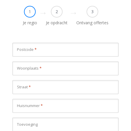
1
2
3
Je regio
Je opdracht
Ontvang offertes
Postcode
*
Woonplaats
*
Straat
*
Huisnummer
*
Toevoeging