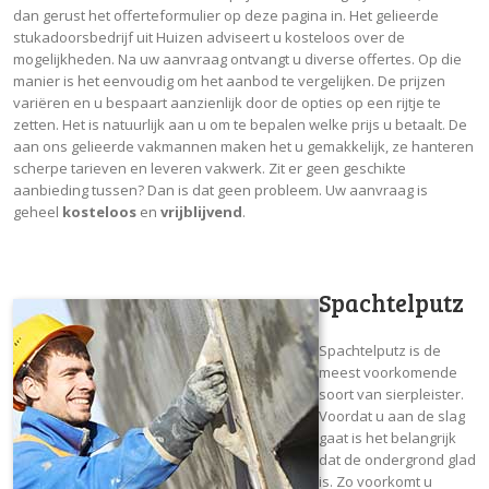
dan gerust het offerteformulier op deze pagina in. Het gelieerde
stukadoorsbedrijf uit Huizen adviseert u kosteloos over de
mogelijkheden. Na uw aanvraag ontvangt u diverse offertes. Op die
manier is het eenvoudig om het aanbod te vergelijken. De prijzen
variëren en u bespaart aanzienlijk door de opties op een rijtje te
zetten. Het is natuurlijk aan u om te bepalen welke prijs u betaalt. De
aan ons gelieerde vakmannen maken het u gemakkelijk, ze hanteren
scherpe tarieven en leveren vakwerk. Zit er geen geschikte
aanbieding tussen? Dan is dat geen probleem. Uw aanvraag is
geheel
kosteloos
en
vrijblijvend
.
Spachtelputz
Spachtelputz is de
meest voorkomende
soort van sierpleister.
Voordat u aan de slag
gaat is het belangrijk
dat de ondergrond glad
is. Zo voorkomt u