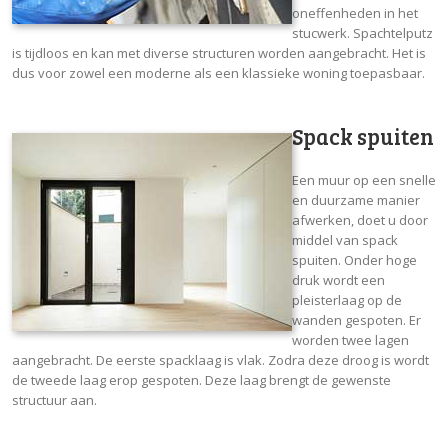
oneffenheden in het
stucwerk. Spachtelputz
is tijdloos en kan met diverse structuren worden aangebracht. Het is
dus voor zowel een moderne als een klassieke woning toepasbaar.
Spack spuiten
Een muur op een snelle
en duurzame manier
afwerken, doet u door
middel van spack
spuiten. Onder hoge
druk wordt een
pleisterlaag op de
wanden gespoten. Er
worden twee lagen
aangebracht. De eerste spacklaag is vlak. Zodra deze droog is wordt
de tweede laag erop gespoten. Deze laag brengt de gewenste
structuur aan.