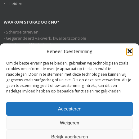
Leiden
WAAROM STUKADOOR NU?
- Scherpe tarieven
- Gegarandeerd vakwerk, kwaliteitscontrole
- Actief in heel Nederland
- Geheel gratis en vrijblijvende service
Beheer toestemming
Om de beste ervaringen te bieden, gebruiken wij technologieën zoals
cookies om informatie over je apparaat op te slaan en/of te
STUKADOOR NU OP SOCIAL MEDIA
raadplegen. Door in te stemmen met deze technologieën kunnen wij
gegevens zoals surfgedrag of unieke ID's op deze site verwerken. Als je
geen toestemming geeft of uw toestemming intrekt, kan dit een
nadelige invloed hebben op bepaalde functies en mogelijkheden.
U BENT HIER
Stukadoor Nu
>
Stukadoor Den Helder
Accepteren
Weigeren
Bekijk voorkeuren