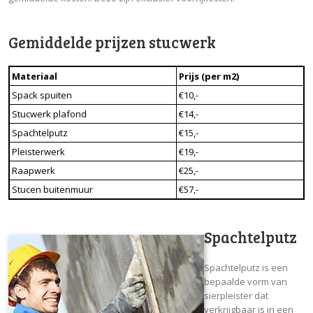
Gemiddelde prijzen stucwerk
Materiaal
Prijs (per m2)
Spack spuiten
€10,-
Stucwerk plafond
€14,-
Spachtelputz
€15,-
Pleisterwerk
€19,-
Raapwerk
€25,-
Stucen buitenmuur
€57,-
Spachtelputz
Spachtelputz is een
bepaalde vorm van
sierpleister dat
verkrijgbaar is in een