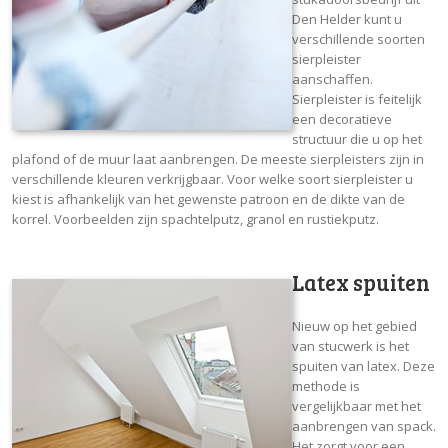
Den Helder kunt u
verschillende soorten
sierpleister
aanschaffen.
Sierpleister is feitelijk
een decoratieve
structuur die u op het
plafond of de muur laat aanbrengen. De meeste sierpleisters zijn in
verschillende kleuren verkrijgbaar. Voor welke soort sierpleister u
kiest is afhankelijk van het gewenste patroon en de dikte van de
korrel. Voorbeelden zijn spachtelputz, granol en rustiekputz.
Latex spuiten
Nieuw op het gebied
van stucwerk is het
spuiten van latex. Deze
methode is
vergelijkbaar met het
aanbrengen van spack.
Het zorgt voor een