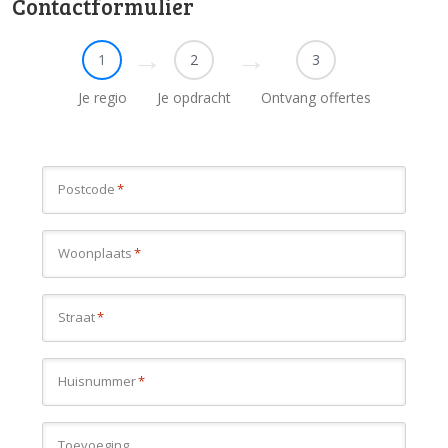
Contactformulier
1
2
3
Je regio
Je opdracht
Ontvang offertes
Postcode
*
Woonplaats
*
Straat
*
Huisnummer
*
Toevoeging