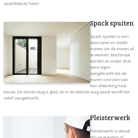
spachtelputz heen.
Spack spuiten
Spack spuiten is een
duurzame en snelle
manier om de muren af
te werken. Machinaal
worden er onder druk
twee lagen
aangebracht die de
muren voorzien van
een afwerking naar
keuze. De eerste laag is glad, en in de tweede laag spack wordt het
reliëf aangebracht.
Pleisterwerk
Pleisterwerk is ideaal
om uw wanden of