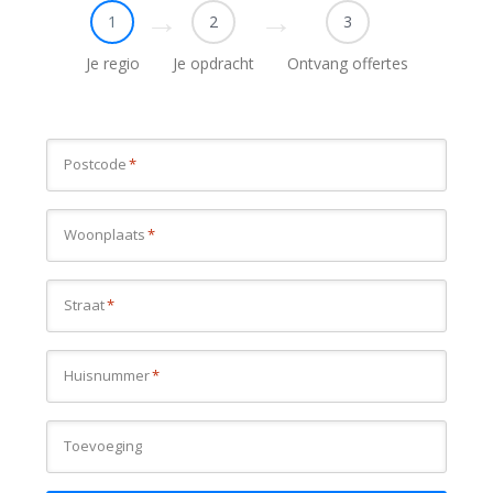
1
2
3
Je regio
Je opdracht
Ontvang offertes
Postcode
*
Woonplaats
*
Straat
*
Huisnummer
*
Toevoeging