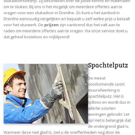
stukadoorsbedrijf. Zij beschikken over de juiste kennis en materialen
om te stuken. Bij ons is het mogelijk om meerdere offertes aan te
vragen voor een stukadoor in Drenthe. Zo kunt u het aanbod in
Drenthe eenvoudig vergelijken en bepaalt u zelf welke prijs u betaalt
voor het stucwerk. De
prijzen
zijn variërend dus het valt aan te
raden om meerdere offertes aan te vragen. Via onze service doet u
dat geheel kosteloos en vrijblijvend!
Spachtelputz
De meest
voorkomende soort
muurafwerking is
spachtelputz. Het is
tijdloos en wordt dus in
allerlei soorten
woningen gebruikt. Let
op! Het is belangrijk dat
de ondergrond glad is.
Wanneer deze niet glad is, ziet u de oneffenheden nog door de