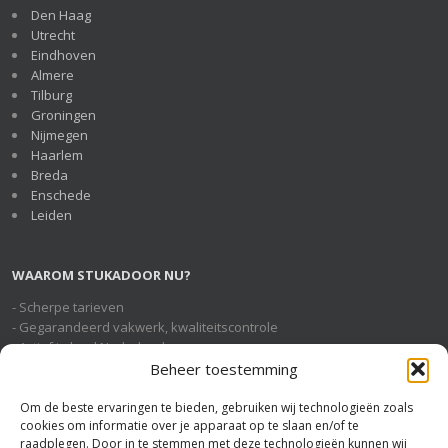
Den Haag
Utrecht
Eindhoven
Almere
Tilburg
Groningen
Nijmegen
Haarlem
Breda
Enschede
Leiden
WAAROM STUKADOOR NU?
- Scherpe tarieven
- Gegarandeerd vakwerk, kwaliteitscontrole
- Actief in heel Nederland
- Geheel gratis en vrijblijvende service
Beheer toestemming
Om de beste ervaringen te bieden, gebruiken wij technologieën zoals
cookies om informatie over je apparaat op te slaan en/of te
STUKADOOR NU OP SOCIAL MEDIA
raadplegen. Door in te stemmen met deze technologieën kunnen wij