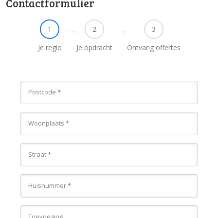
Contactformulier
1
2
3
Je regio
Je opdracht
Ontvang offertes
Postcode
*
Woonplaats
*
Straat
*
Huisnummer
*
Toevoeging