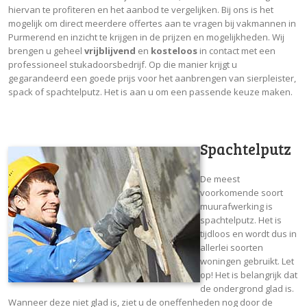
hiervan te profiteren en het aanbod te vergelijken. Bij ons is het
mogelijk om direct meerdere offertes aan te vragen bij vakmannen in
Purmerend en inzicht te krijgen in de prijzen en mogelijkheden. Wij
brengen u geheel
vrijblijvend
en
kosteloos
in contact met een
professioneel stukadoorsbedrijf. Op die manier krijgt u
gegarandeerd een goede prijs voor het aanbrengen van sierpleister,
spack of spachtelputz. Het is aan u om een passende keuze maken.
Spachtelputz
De meest
voorkomende soort
muurafwerking is
spachtelputz. Het is
tijdloos en wordt dus in
allerlei soorten
woningen gebruikt. Let
op! Het is belangrijk dat
de ondergrond glad is.
Wanneer deze niet glad is, ziet u de oneffenheden nog door de