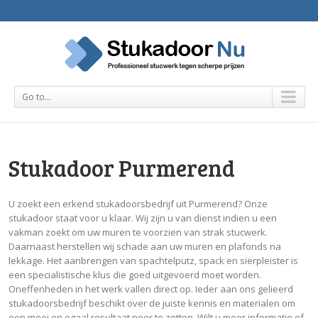
Go to...
Stukadoor Purmerend
U zoekt een erkend stukadoorsbedrijf uit Purmerend? Onze
stukadoor staat voor u klaar. Wij zijn u van dienst indien u een
vakman zoekt om uw muren te voorzien van strak stucwerk.
Daarnaast herstellen wij schade aan uw muren en plafonds na
lekkage. Het aanbrengen van spachtelputz, spack en sierpleister is
een specialistische klus die goed uitgevoerd moet worden.
Oneffenheden in het werk vallen direct op. Ieder aan ons gelieerd
stukadoorsbedrijf beschikt over de juiste kennis en materialen om
een mooi en egaal resultaat neer te zetten. Wilt u meer informatie of