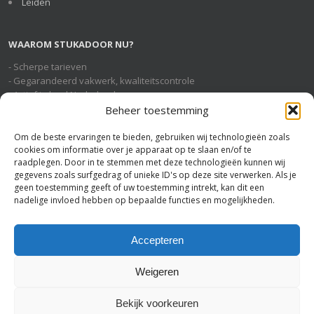
Leiden
WAAROM STUKADOOR NU?
- Scherpe tarieven
- Gegarandeerd vakwerk, kwaliteitscontrole
- Actief in heel Nederland
- Geheel gratis en vrijblijvende service
Beheer toestemming
Om de beste ervaringen te bieden, gebruiken wij technologieën zoals
cookies om informatie over je apparaat op te slaan en/of te
STUKADOOR NU OP SOCIAL MEDIA
raadplegen. Door in te stemmen met deze technologieën kunnen wij
gegevens zoals surfgedrag of unieke ID's op deze site verwerken. Als je
geen toestemming geeft of uw toestemming intrekt, kan dit een
nadelige invloed hebben op bepaalde functies en mogelijkheden.
U BENT HIER
Stukadoor Nu
>
Stukadoor Breda
Accepteren
Weigeren
Bekijk voorkeuren
Stukadoor Nu
-
Disclaimer
-
Voorwaarden
-
Sitemap
-
Linkpartners
-