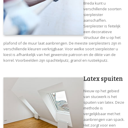
Breda kunt u
verschillende soorten
sierpleister
aanschaffen.
Sierpleister is feitelijk
een decoratieve
structuur die u op het
plafond of de muur laat aanbrengen. De meeste sierpleisters zijn in
verschillende kleuren verkrijgbaar. Voor welke soort sierpleister u
kiest is afhankelijk van het gewenste patroon en de dikte van de
korrel. Voorbeelden zijn spachtelputz, granol en rustiekputz.
Latex spuiten
Nieuw op het gebied
van stucwerk is het
spuiten van latex. Deze
methode is
vergelijkbaar met het
aanbrengen van spack.
Het zorgt voor een