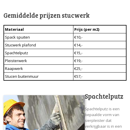
Gemiddelde prijzen stucwerk
Materiaal
Prijs (per m2)
Spack spuiten
€10,-
Stucwerk plafond
€14,-
Spachtelputz
€15,-
Pleisterwerk
€19,-
Raapwerk
€25,-
Stucen buitenmuur
€57,-
Spachtelputz
Spachtelputz is een
bepaalde vorm van
sierpleister dat
verkrijgbaar is in een