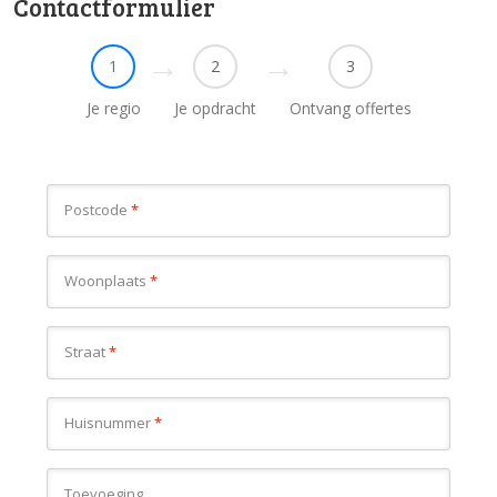
Contactformulier
1
2
3
Je regio
Je opdracht
Ontvang offertes
Postcode
*
Woonplaats
*
Straat
*
Huisnummer
*
Toevoeging