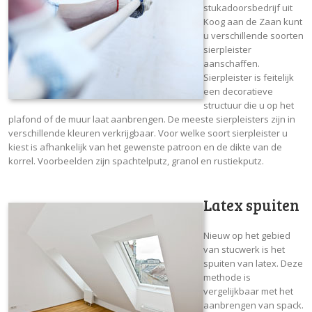
stukadoorsbedrijf uit
Koog aan de Zaan kunt
u verschillende soorten
sierpleister
aanschaffen.
Sierpleister is feitelijk
een decoratieve
structuur die u op het
plafond of de muur laat aanbrengen. De meeste sierpleisters zijn in
verschillende kleuren verkrijgbaar. Voor welke soort sierpleister u
kiest is afhankelijk van het gewenste patroon en de dikte van de
korrel. Voorbeelden zijn spachtelputz, granol en rustiekputz.
Latex spuiten
Nieuw op het gebied
van stucwerk is het
spuiten van latex. Deze
methode is
vergelijkbaar met het
aanbrengen van spack.