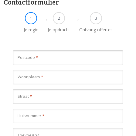
Contactformulier
1
2
3
Je regio
Je opdracht
Ontvang offertes
Postcode
*
Woonplaats
*
Straat
*
Huisnummer
*
Toevoeging