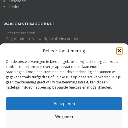
Enschede
Leiden
WAAROM STUKADOOR NU?
- Scherpe tarieven
- Gegarandeerd vakwerk, kwaliteitscontrole
- Actief in heel Nederland
- Geheel gratis en vrijblijvende service
Beheer toestemming
Om de beste ervaringen te bieden, gebruiken wij technologieën zoals
cookies om informatie over je apparaat op te slaan en/of te
STUKADOOR NU OP SOCIAL MEDIA
raadplegen. Door in te stemmen met deze technologieën kunnen wij
gegevens zoals surfgedrag of unieke ID's op deze site verwerken. Als je
geen toestemming geeft of uw toestemming intrekt, kan dit een
nadelige invloed hebben op bepaalde functies en mogelijkheden.
U BENT HIER
Stukadoor Nu
>
Stukadoor Koog aan de Zaan
Accepteren
Weigeren