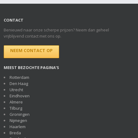
CONTACT
Benieuwd naar onze scherpe prijzen? Neem dan geheel
vrijblijvend contact met ons op.
NEEM CONTACT OP
MEEST BEZOCHTE PAGINA’S
Rotterdam
Den Haag
Utrecht
Eindhoven
Almere
Tilburg
Groningen
Nijmegen
Haarlem
Breda