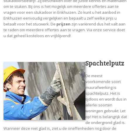
stukadoorsbedrijf. Zij beschikken over de juiste kennis en materialen
om te stuken. Bij ons is het mogelijk om meerdere offertes aan te
vragen voor een stukadoor in Enkhuizen. Zo kunt u het aanbod in
Enkhuizen eenvoudig vergelijken en bepaalt u zelf welke prijs u
betaalt voor het stucwerk. De
prijzen
zijn variërend dus het valt aan
te raden om meerdere offertes aan te vragen. Via onze service doet
u dat geheel kosteloos en vrijblijvend!
Spachtelputz
De meest
voorkomende soort
muurafwerking is
spachtelputz. Het is
tijdloos en wordt dus in
allerlei soorten
woningen gebruikt. Let
op! Het is belangrijk dat
de ondergrond glad is.
Wanneer deze niet glad is, ziet u de oneffenheden nog door de