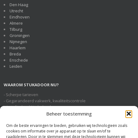
Den Haag
Utrecht
Eindhoven
Almere
Tilburg
Groningen
Nijmegen
Haarlem
Breda
Enschede
Leiden
WAAROM STUKADOOR NU?
- Scherpe tarieven
- Gegarandeerd vakwerk, kwaliteitscontrole
- Actief in heel Nederland
- Geheel gratis en vrijblijvende service
Beheer toestemming
Om de beste ervaringen te bieden, gebruiken wij technologieën zoals
cookies om informatie over je apparaat op te slaan en/of te
STUKADOOR NU OP SOCIAL MEDIA
raadplegen. Door in te stemmen met deze technologieën kunnen wij