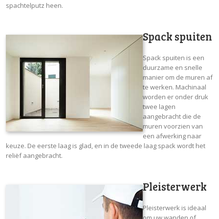
spachtelputz heen.
Spack spuiten
Spack spuiten is een
duurzame en snelle
manier om de muren af
te werken. Machinaal
worden er onder druk
twee lagen
aangebracht die de
muren voorzien van
een afwerking naar
keuze. De eerste laag is glad, en in de tweede laag spack wordt het
reliëf aangebracht.
Pleisterwerk
Pleisterwerk is ideaal
om uw wanden of