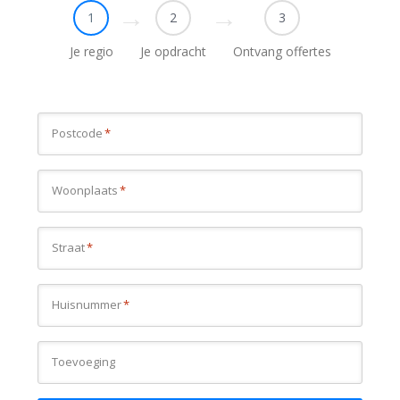
1
2
3
Je regio
Je opdracht
Ontvang offertes
Postcode
*
Woonplaats
*
Straat
*
Huisnummer
*
Toevoeging