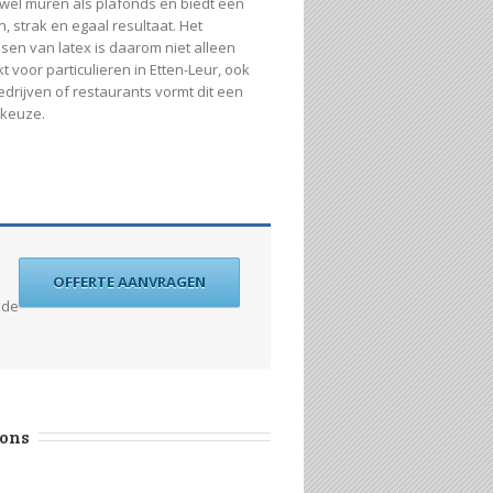
wel muren als plafonds en biedt een
, strak en egaal resultaat. Het
sen van latex is daarom niet alleen
t voor particulieren in Etten-Leur, ook
edrijven of restaurants vormt dit een
keuze.
OFFERTE AANVRAGEN
 de
 ons