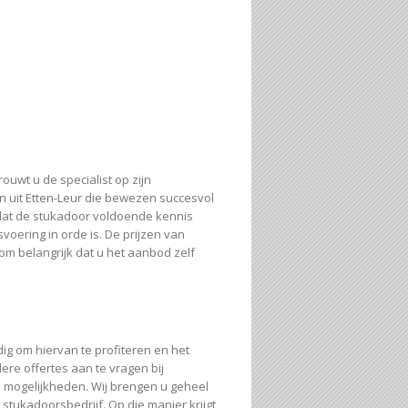
ouwt u de specialist op zijn
n uit Etten-Leur die bewezen succesvol
d dat de stukadoor voldoende kennis
oering in orde is. De prijzen van
om belangrijk dat u het aanbod zelf
dig om hiervan te profiteren en het
dere offertes aan te vragen bij
en mogelijkheden. Wij brengen u geheel
stukadoorsbedrijf. Op die manier krijgt