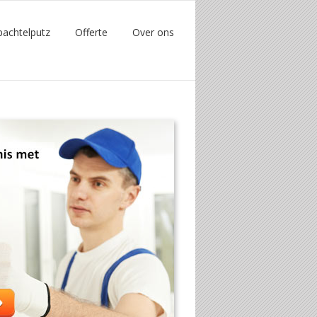
pachtelputz
Offerte
Over ons