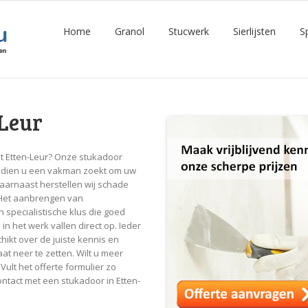
Home
Granol
Stucwerk
Sierlijsten
S
-Leur
it Etten-Leur? Onze stukadoor
t indien u een vakman zoekt om uw
aarnaast herstellen wij schade
 Het aanbrengen van
n specialistische klus die goed
 het werk vallen direct op. Ieder
hikt over de juiste kennis en
at neer te zetten. Wilt u meer
Vult het offerte formulier zo
contact met een stukadoor in Etten-
!