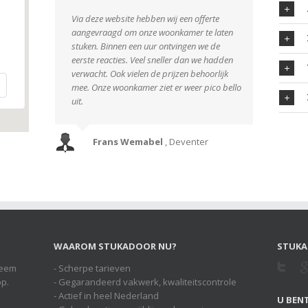
Via deze website hebben wij een offerte
aangevraagd om onze woonkamer te laten
stuken. Binnen een uur ontvingen we de
eerste reacties. Veel sneller dan we hadden
verwacht. Ook vielen de prijzen behoorlijk
mee. Onze woonkamer ziet er weer pico bello
uit.
Frans Wemabel
,
Deventer
WAAROM STUKADOOR NU?
STUKA
Neem
- Scherpe tarieven
op.
- Gegarandeerd vakwerk, kwaliteitscontrole
- Actief in heel Nederland
U BENT