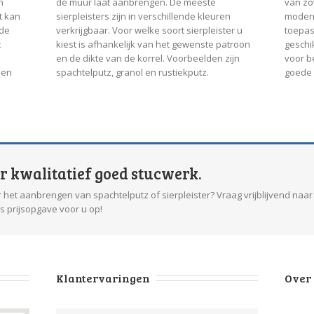
n
de muur laat aanbrengen. De meeste
van zo
t kan
sierpleisters zijn in verschillende kleuren
modern
de
verkrijgbaar. Voor welke soort sierpleister u
toepas
t
kiest is afhankelijk van het gewenste patroon
geschik
en de dikte van de korrel. Voorbeelden zijn
voor b
een
spachtelputz, granol en rustiekputz.
goede 
or kwalitatief goed stucwerk.
 het aanbrengen van spachtelputz of sierpleister? Vraag vrijblijvend naar
is prijsopgave voor u op!
Klantervaringen
Over