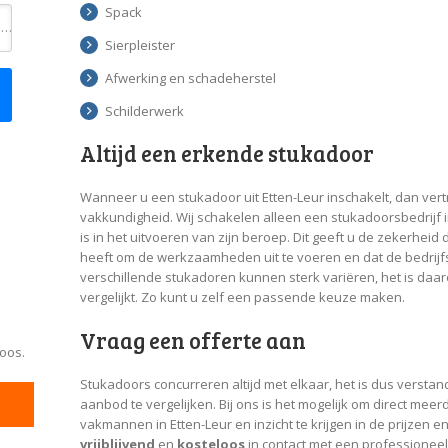
Spack
Toevoeging
Sierpleister
Afwerking en schadeherstel
Schilderwerk
Altijd een erkende stukadoor
Wanneer u een stukadoor uit Etten-Leur inschakelt, dan vertr
vakkundigheid. Wij schakelen alleen een stukadoorsbedrijf i
is in het uitvoeren van zijn beroep. Dit geeft u de zekerhei
heeft om de werkzaamheden uit te voeren en dat de bedrijfsv
verschillende stukadoren kunnen sterk variëren, het is daar
vergelijkt. Zo kunt u zelf een passende keuze maken.
Vraag een offerte aan
loos.
Stukadoors concurreren altijd met elkaar, het is dus verstan
aanbod te vergelijken. Bij ons is het mogelijk om direct meer
vakmannen in Etten-Leur en inzicht te krijgen in de prijzen 
vrijblijvend
en
kosteloos
in contact met een professioneel 