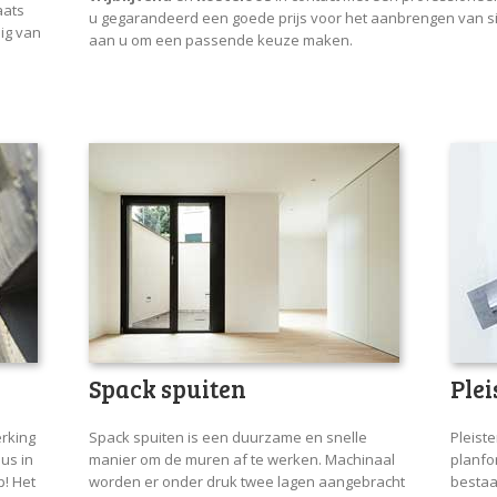
aats
u gegarandeerd een goede prijs voor het aanbrengen van sier
ig van
aan u om een passende keuze maken.
Spack spuiten
Ple
rking
Spack spuiten is een duurzame en snelle
Pleist
dus in
manier om de muren af te werken. Machinaal
planfo
p! Het
worden er onder druk twee lagen aangebracht
bestaa