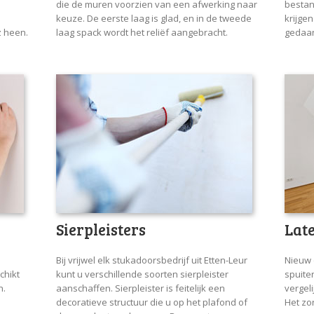
die de muren voorzien van een afwerking naar
bestan
keuze. De eerste laag is glad, en in de tweede
krijge
z heen.
laag spack wordt het reliëf aangebracht.
gedaan
Sierpleisters
Lat
Bij vrijwel elk stukadoorsbedrijf uit Etten-Leur
Nieuw 
chikt
kunt u verschillende soorten sierpleister
spuite
n.
aanschaffen. Sierpleister is feitelijk een
vergel
decoratieve structuur die u op het plafond of
Het zo