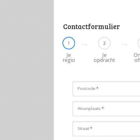
Contactformulier
1
2
Je
Je
On
regio
opdracht
of
Postcode
*
Woonplaats
*
Straat
*