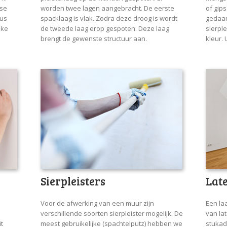
rse
worden twee lagen aangebracht. De eerste
of gip
dus
spacklaag is vlak. Zodra deze droog is wordt
gedaan
eke
de tweede laag erop gespoten. Deze laag
sierple
brengt de gewenste structuur aan.
kleur. 
Sierpleisters
Lat
Voor de afwerking van een muur zijn
Een la
verschillende soorten sierpleister mogelijk. De
van la
it
meest gebruikelijke (spachtelputz) hebben we
stukad