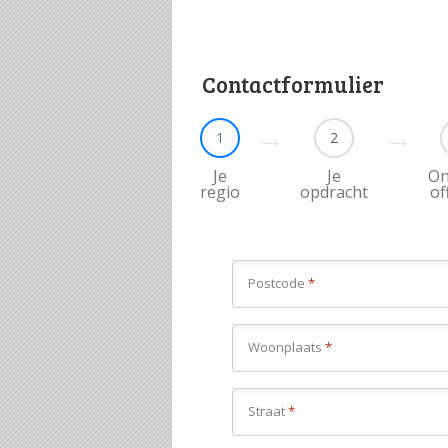
Contactformulier
1
2
Je
Je
On
regio
opdracht
of
Postcode
*
Woonplaats
*
Straat
*