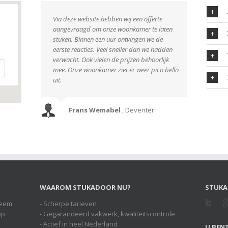
Via deze website hebben wij een offerte
aangevraagd om onze woonkamer te laten
stuken. Binnen een uur ontvingen we de
eerste reacties. Veel sneller dan we hadden
verwacht. Ook vielen de prijzen behoorlijk
mee. Onze woonkamer ziet er weer pico bello
uit.
Frans Wemabel
,
Deventer
WAAROM STUKADOOR NU?
STUKA
Neem
- Scherpe tarieven
op.
- Gegarandeerd vakwerk, kwaliteitscontrole
- Actief in heel Nederland
U BENT