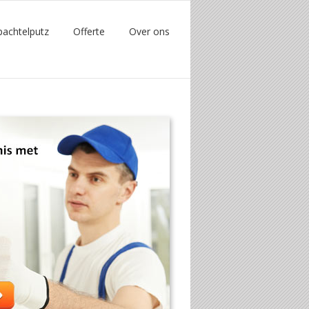
pachtelputz
Offerte
Over ons