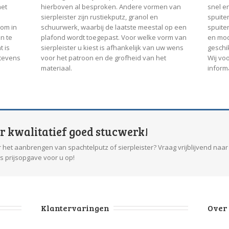
het
hierboven al besproken. Andere vormen van
snel e
sierpleister zijn rustiekputz, granol en
spuiten
 om in
schuurwerk, waarbij de laatste meestal op een
spuiten
n te
plafond wordt toegepast. Voor welke vorm van
en mod
t is
sierpleister u kiest is afhankelijk van uw wens
geschi
 tevens
voor het patroon en de grofheid van het
Wij vo
materiaal.
inform
or kwalitatief goed stucwerk!
 het aanbrengen van spachtelputz of sierpleister? Vraag vrijblijvend naar
is prijsopgave voor u op!
Klantervaringen
Over