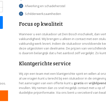
Afwerking en schadeherstel
Toevoeging
Schilderwerkzaamheden
Focus op kwaliteit
Wanneer u een stukadoor uit Den Bosch inschakelt, dan vertr
vakkundigheid. Wij brengen u alleen in contact met een stuka
vakkundig werk levert. Indien de stukadoor onvoldoende 
deze uitgesloten van deelname. De prijzen van verschillend
is daarom belangrijk dat u het aanbod zelf vergelijkt. Zo k
Klantgerichte service
Wij zijn een team met een klantgerichte spirit en willen al on
al uw vragen kunt u terecht bij een stukadoor in de omgevi
het aanvragen van een offerte kunt u
gratis
en
vrijblijven
loos.
invullen. Wij nemen dan zo snel mogelijk contact met u op o
duidelijke prijsinformatie. Via ons bent u verzekerd van kwal