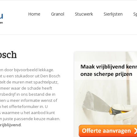
Home
Granol
Stucwerk
Sierlijsten
S
osch
n door bijvoorbeeld lekkage.
nt u een stukadoor uit Den Bosch
telt de muren met spachtelputz,
iet meer waar de schade heeft
sbedrijf in ons bestand die in
ien u meer informatie wenst of
 het offerteformulier in. U
s waarmee u het aanbod kunt
een juiste passende keuze maken.
rijblijvend
.