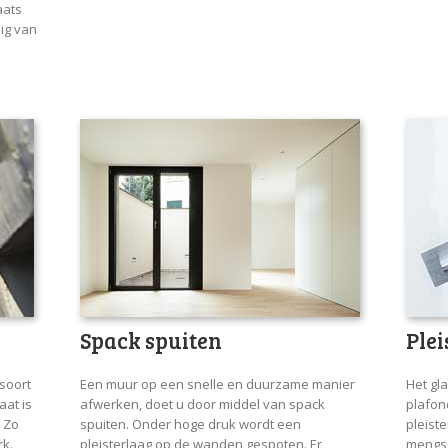
aats
ig van
Spack spuiten
Ple
soort
Een muur op een snelle en duurzame manier
Het gl
aat is
afwerken, doet u door middel van spack
plafon
. Zo
spuiten. Onder hoge druk wordt een
pleiste
rk.
pleisterlaag op de wanden gespoten. Er
mengse