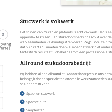
Stucwerk is vakwerk
Het stucen van muren en plafonds is echt vakwerk. Het is e
3
oppervlak te krijgen. Een stukadoorsbedrijf beschikt over de
werkzaamheden vakkundig uit te voeren. Zegt u nou zelf, zo
tvang
dat nu direct zou moeten doen? U moet het werk niet ondersc
fertes
fantastisch resultaat? Schakel daarom een professionele st
Allround stukadoorsbedrijf
Wij hebben alleen allround stukadoorsbedrijven in ons net
belangrijk dat de specialisten direct alle werkzaamheden 
stukadoors in voor:
Spack en stucwerk
Spachtelputz
Sierpleister