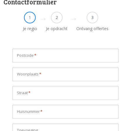
Contactformulier
1
2
3
Je regio
Je opdracht
Ontvang offertes
Postcode
*
Woonplaats
*
Straat
*
Huisnummer
*
Toevoeging