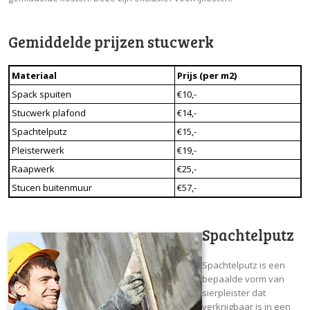
Gemiddelde prijzen stucwerk
Materiaal
Prijs (per m2)
Spack spuiten
€10,-
Stucwerk plafond
€14,-
Spachtelputz
€15,-
Pleisterwerk
€19,-
Raapwerk
€25,-
Stucen buitenmuur
€57,-
Spachtelputz
Spachtelputz is een
bepaalde vorm van
sierpleister dat
verkrijgbaar is in een