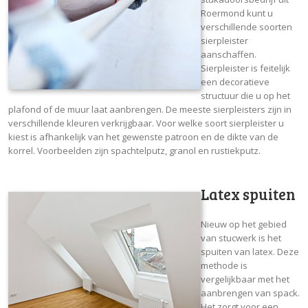
Roermond kunt u
verschillende soorten
sierpleister
aanschaffen.
Sierpleister is feitelijk
een decoratieve
structuur die u op het
plafond of de muur laat aanbrengen. De meeste sierpleisters zijn in
verschillende kleuren verkrijgbaar. Voor welke soort sierpleister u
kiest is afhankelijk van het gewenste patroon en de dikte van de
korrel. Voorbeelden zijn spachtelputz, granol en rustiekputz.
Latex spuiten
Nieuw op het gebied
van stucwerk is het
spuiten van latex. Deze
methode is
vergelijkbaar met het
aanbrengen van spack.
Het zorgt voor een