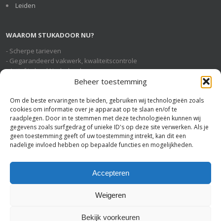
Leiden
WAAROM STUKADOOR NU?
- Scherpe tarieven
- Gegarandeerd vakwerk, kwaliteitscontrole
- Actief in heel Nederland
- Geheel gratis en vrijblijvende service
Beheer toestemming
Om de beste ervaringen te bieden, gebruiken wij technologieën zoals
cookies om informatie over je apparaat op te slaan en/of te
STUKADOOR NU OP SOCIAL MEDIA
raadplegen. Door in te stemmen met deze technologieën kunnen wij
gegevens zoals surfgedrag of unieke ID's op deze site verwerken. Als je
geen toestemming geeft of uw toestemming intrekt, kan dit een
nadelige invloed hebben op bepaalde functies en mogelijkheden.
U BENT HIER
Stukadoor Nu
>
Stukadoor Roermond
Accepteren
Weigeren
Bekijk voorkeuren