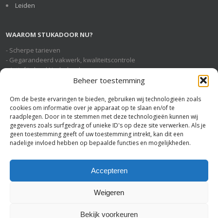
Leiden
WAAROM STUKADOOR NU?
- Scherpe tarieven
- Gegarandeerd vakwerk, kwaliteitscontrole
- Actief in heel Nederland
- Geheel gratis en vrijblijvende service
Beheer toestemming
Om de beste ervaringen te bieden, gebruiken wij technologieën zoals
cookies om informatie over je apparaat op te slaan en/of te
STUKADOOR NU OP SOCIAL MEDIA
raadplegen. Door in te stemmen met deze technologieën kunnen wij
gegevens zoals surfgedrag of unieke ID's op deze site verwerken. Als je
geen toestemming geeft of uw toestemming intrekt, kan dit een
nadelige invloed hebben op bepaalde functies en mogelijkheden.
U BENT HIER
Stukadoor Nu
>
Stukadoor Velp
Accepteren
Weigeren
Bekijk voorkeuren