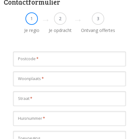
Contactformulier
1
2
3
Je regio
Je opdracht
Ontvang offertes
Postcode
*
Woonplaats
*
Straat
*
Huisnummer
*
Toevoeging