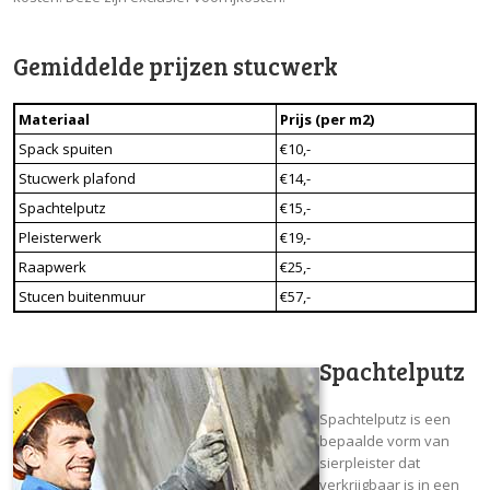
Gemiddelde prijzen stucwerk
Materiaal
Prijs (per m2)
Spack spuiten
€10,-
Stucwerk plafond
€14,-
Spachtelputz
€15,-
Pleisterwerk
€19,-
Raapwerk
€25,-
Stucen buitenmuur
€57,-
Spachtelputz
Spachtelputz is een
bepaalde vorm van
sierpleister dat
verkrijgbaar is in een