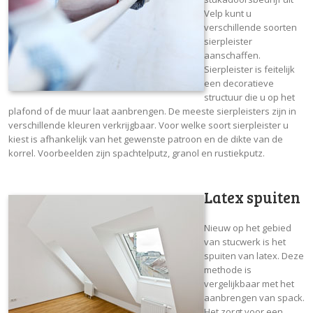
Velp kunt u
verschillende soorten
sierpleister
aanschaffen.
Sierpleister is feitelijk
een decoratieve
structuur die u op het
plafond of de muur laat aanbrengen. De meeste sierpleisters zijn in
verschillende kleuren verkrijgbaar. Voor welke soort sierpleister u
kiest is afhankelijk van het gewenste patroon en de dikte van de
korrel. Voorbeelden zijn spachtelputz, granol en rustiekputz.
Latex spuiten
Nieuw op het gebied
van stucwerk is het
spuiten van latex. Deze
methode is
vergelijkbaar met het
aanbrengen van spack.
Het zorgt voor een