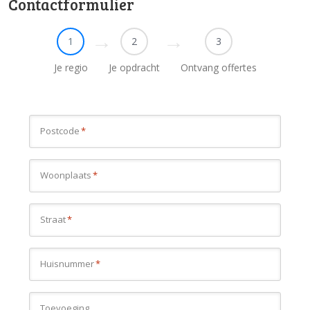
Contactformulier
1
2
3
Je regio
Je opdracht
Ontvang offertes
Postcode
*
Woonplaats
*
Straat
*
Huisnummer
*
Toevoeging