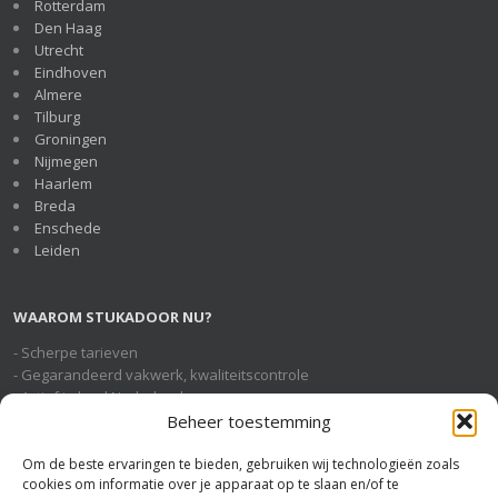
Rotterdam
Den Haag
Utrecht
Eindhoven
Almere
Tilburg
Groningen
Nijmegen
Haarlem
Breda
Enschede
Leiden
WAAROM STUKADOOR NU?
- Scherpe tarieven
- Gegarandeerd vakwerk, kwaliteitscontrole
- Actief in heel Nederland
- Geheel gratis en vrijblijvende service
Beheer toestemming
Om de beste ervaringen te bieden, gebruiken wij technologieën zoals
cookies om informatie over je apparaat op te slaan en/of te
STUKADOOR NU OP SOCIAL MEDIA