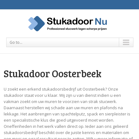
Go to...
Stukadoor Oosterbeek
U zoekt een erkend stukadoorsbedrijf uit Oosterbeek? Onze
stukadoor staat voor u klaar. Wij zijn u van dienst indien u een
vakman zoekt om uw muren te voorzien van strak stucwerk.
Daarnaast herstellen wij schade aan uw muren en plafonds na
lekkage. Het aanbrengen van spachtelputz, spack en sierpleister is
een specialistische klus die goed uitgevoerd moet worden.
Oneffenheden in het werk vallen direct op. Ieder aan ons gelieerd
stukadoorsbedrijf beschikt over de juiste kennis en materialen om
een mooi en egaal resultaat neer te zetten. Wilt u meer informatie of