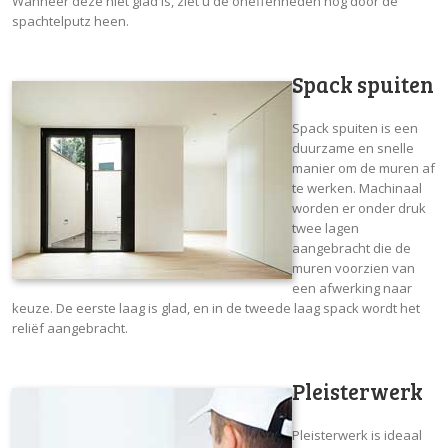
Wanneer deze niet glad is, ziet u de oneffenheden nog door de
spachtelputz heen.
Spack spuiten
Spack spuiten is een
duurzame en snelle
manier om de muren af
te werken. Machinaal
worden er onder druk
twee lagen
aangebracht die de
muren voorzien van
een afwerking naar
keuze. De eerste laag is glad, en in de tweede laag spack wordt het
reliëf aangebracht.
Pleisterwerk
Pleisterwerk is ideaal