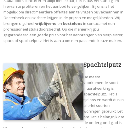
Stukadoors concurreren altijd met elkaar, het is dus verstandig om
hiervan te profiteren en het aanbod te vergelijken. Bij ons is het
mogelijk om direct meerdere offertes aan te vragen bij vakmannen in
Oosterbeek en inzicht te krijgen in de prijzen en mogelijkheden. Wij
brengen u geheel
vrijblijvend
en
kosteloos
in contact met een
professioneel stukadoorsbedrijf. Op die manier krijgt u
gegarandeerd een goede prijs voor het aanbrengen van sierpleister,
spack of spachtelputz. Het is aan u om een passende keuze maken.
Spachtelputz
De meest
voorkomende soort
muurafwerking is
spachtelputz. Het is
tijdloos en wordt dus in
allerlei soorten
woningen gebruikt. Let
op! Het is belangrijk dat
de ondergrond glad is.