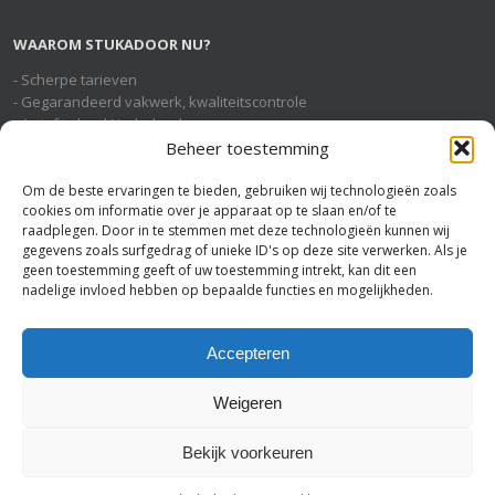
WAAROM STUKADOOR NU?
- Scherpe tarieven
- Gegarandeerd vakwerk, kwaliteitscontrole
- Actief in heel Nederland
- Geheel gratis en vrijblijvende service
Beheer toestemming
Om de beste ervaringen te bieden, gebruiken wij technologieën zoals
cookies om informatie over je apparaat op te slaan en/of te
STUKADOOR NU OP SOCIAL MEDIA
raadplegen. Door in te stemmen met deze technologieën kunnen wij
gegevens zoals surfgedrag of unieke ID's op deze site verwerken. Als je
geen toestemming geeft of uw toestemming intrekt, kan dit een
nadelige invloed hebben op bepaalde functies en mogelijkheden.
U BENT HIER
Stukadoor Nu
>
Stukadoor Noordenveld
Accepteren
Weigeren
Bekijk voorkeuren
Stukadoor Nu
-
Disclaimer
-
Voorwaarden
-
Sitemap
-
Linkpartners
-
Privacyverklaring
-
Bedrijf aanmelden
-
Contact