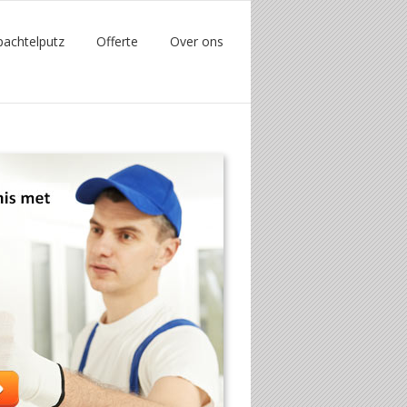
pachtelputz
Offerte
Over ons