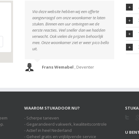
Via deze website hebben wij een offerte
aangevraagd om onze woonkamer te laten
stuken. Binnen een uur ontvingen we de
eerste reacties. Veel sneller dan we hadden
verwacht. Ook vielen de prijzen behoorlijk
mee. Onze woonkamer ziet er weer pico bello
uit.
Frans Wemabel
,
Deventer
WAAROM STUKADOOR NU?
STUKA
Neem
- Scherpe tarieven
op.
- Gegarandeerd vakwerk, kwaliteitscontrole
- Actief in heel Nederland
U BENT