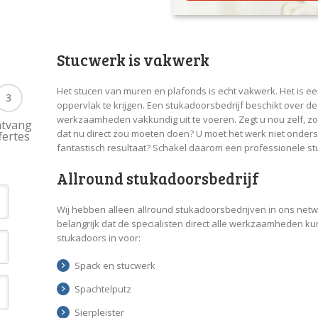
Stucwerk is vakwerk
Het stucen van muren en plafonds is echt vakwerk. Het is e
3
oppervlak te krijgen. Een stukadoorsbedrijf beschikt over de
werkzaamheden vakkundig uit te voeren. Zegt u nou zelf, zo
tvang
dat nu direct zou moeten doen? U moet het werk niet ondersc
fertes
fantastisch resultaat? Schakel daarom een professionele st
Allround stukadoorsbedrijf
Wij hebben alleen allround stukadoorsbedrijven in ons net
belangrijk dat de specialisten direct alle werkzaamheden 
stukadoors in voor:
Spack en stucwerk
Spachtelputz
Sierpleister