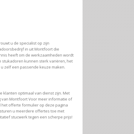
uwt u de specialist op zijn
doorsbedrijf in uit Montfoort die
kennis heeft om de werkzaamheden wordt
e stukadoren kunnen sterk variëren, het
unt u zelf een passende keuze maken.
ze klanten optimaal van dienst zijn. Met
g van Montfoort Voor meer informatie of
d
het offerte formulier op deze pagina
f sturen u meerdere offertes toe met
itatief stucwerk tegen een scherpe prijs!