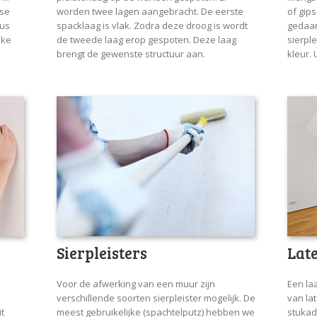
rse
worden twee lagen aangebracht. De eerste
of gip
dus
spacklaag is vlak. Zodra deze droog is wordt
gedaan
eke
de tweede laag erop gespoten. Deze laag
sierple
brengt de gewenste structuur aan.
kleur. 
Sierpleisters
Lat
Voor de afwerking van een muur zijn
Een la
verschillende soorten sierpleister mogelijk. De
van la
it
meest gebruikelijke (spachtelputz) hebben we
stukad