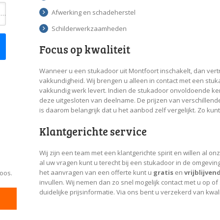
Afwerking en schadeherstel
Toevoeging
Schilderwerkzaamheden
Focus op kwaliteit
Wanneer u een stukadoor uit Montfoort inschakelt, dan vertro
vakkundigheid. Wij brengen u alleen in contact met een stuka
vakkundig werk levert. Indien de stukadoor onvoldoende 
deze uitgesloten van deelname. De prijzen van verschillend
is daarom belangrijk dat u het aanbod zelf vergelijkt. Zo k
Klantgerichte service
Wij zijn een team met een klantgerichte spirit en willen al on
al uw vragen kunt u terecht bij een stukadoor in de omgevin
het aanvragen van een offerte kunt u
gratis
en
vrijblijven
loos.
invullen. Wij nemen dan zo snel mogelijk contact met u op o
duidelijke prijsinformatie. Via ons bent u verzekerd van kwal