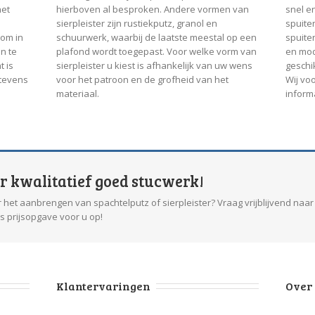
het
hierboven al besproken. Andere vormen van
snel e
sierpleister zijn rustiekputz, granol en
spuiten
 om in
schuurwerk, waarbij de laatste meestal op een
spuiten
n te
plafond wordt toegepast. Voor welke vorm van
en mod
t is
sierpleister u kiest is afhankelijk van uw wens
geschi
 tevens
voor het patroon en de grofheid van het
Wij vo
materiaal.
inform
or kwalitatief goed stucwerk!
 het aanbrengen van spachtelputz of sierpleister? Vraag vrijblijvend naar
is prijsopgave voor u op!
Klantervaringen
Over