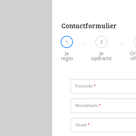
Contactformulier
1
2
Je
Je
On
regio
opdracht
of
Postcode
*
Woonplaats
*
Straat
*