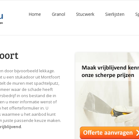
Home
Granol
Stucwerk
Sierlijsten
S
oort
n door bijvoorbeeld lekkage.
t u een stukadoor uit Montfoort
telt de muren met spachtelputz,
iet meer waar de schade heeft
sbedrijf in ons bestand die in
ien u meer informatie wenst of
 het offerteformulier in. U
s waarmee u het aanbod kunt
een juiste passende keuze maken.
rijblijvend
.