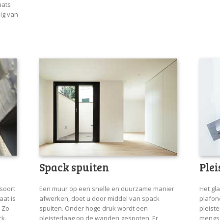
aats
ig van
Spack spuiten
Ple
soort
Een muur op een snelle en duurzame manier
Het gl
aat is
afwerken, doet u door middel van spack
plafon
. Zo
spuiten. Onder hoge druk wordt een
pleiste
rk.
pleisterlaag op de wanden gespoten. Er
mengse