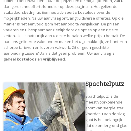
Indien u benieuwd bent naar de prijzen en de mogelijkheden, vult u
dan gerust het offerteformulier op deze pagina in. Het gelieerde
stukadoorsbedrijf uit Eemnes adviseert u kosteloos over de
mogelijkheden. Na uw aanvraag ontvangt u diverse offertes. Op die
manier is het eenvoudig om het aanbod te vergelijken. De prijzen
variëren en u bespaart aanzienlijk door de opties op een rijtje te
zetten. Het is natuurlijk aan u om te bepalen welke prijs u betaalt. De
aan ons gelieerde vakmannen maken het u gemakkelijk, ze hanteren
scherpe tarieven en leveren vakwerk. Zit er geen geschikte
aanbieding tussen? Dan is dat geen probleem. Uw aanvraag is
geheel
kosteloos
en
vrijblijvend
.
Spachtelputz
Spachtelputz is de
meest voorkomende
soort van sierpleister.
Voordat u aan de slag
gaat is het belangrijk
dat de ondergrond glad