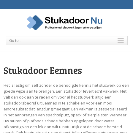
Go to...
Stukadoor Eemnes
Het is lastig om zelf zonder de benodigde kennis het stucwerk op een
goede wijze aan te brengen. Een stukadoor levert echt vakwerk. Het
valt dan ook aan te raden om voor al het stucwerk altijd een
stukadoorsbedrijf uit Eemnes in te schakelen voor een mooi
eindresultaat dat langdurig meegaat. Een vakman is gespecialiseerd
in het aanbrengen van spachtelputz, spack of sierpleister. Wanneer
uw muren of plafonds schade hebben opgelopen door water
afkomstig van een lek dan wilt u natuurlijk dat de schade hersteld
wordt. Ook hierin zijn wij u van dienst. Wilt u offertes ontvangen voor