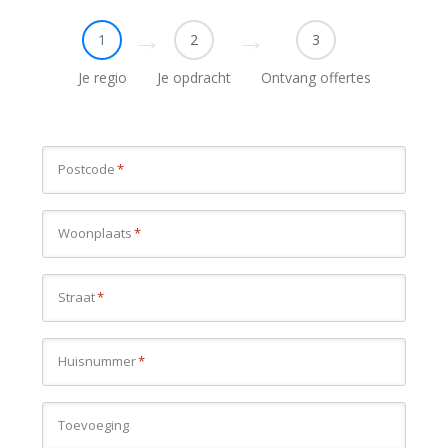
1
2
3
Je regio
Je opdracht
Ontvang offertes
Postcode
*
Woonplaats
*
Straat
*
Huisnummer
*
Toevoeging