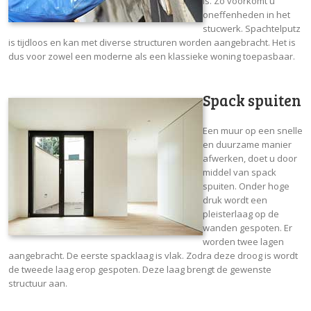
is. Zo voorkomt u
oneffenheden in het
stucwerk. Spachtelputz
is tijdloos en kan met diverse structuren worden aangebracht. Het is
dus voor zowel een moderne als een klassieke woning toepasbaar.
Spack spuiten
Een muur op een snelle
en duurzame manier
afwerken, doet u door
middel van spack
spuiten. Onder hoge
druk wordt een
pleisterlaag op de
wanden gespoten. Er
worden twee lagen
aangebracht. De eerste spacklaag is vlak. Zodra deze droog is wordt
de tweede laag erop gespoten. Deze laag brengt de gewenste
structuur aan.